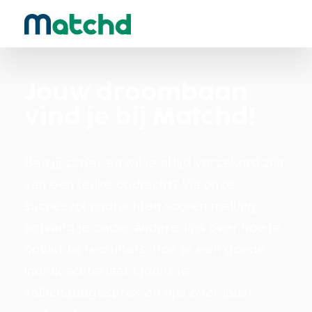
Jouw droombaan
vind je bij Matchd!
Ben jij zzp’er en wil je altijd verzekerd zijn
van een leuke opdracht? Via onze
succesvol opdrachten scoren mailing
ontvang je onder andere tips over hoe je
opvalt bij recruiters, hoe je een goede
indruk achterlaat tijdens je
sollicitatiegesprek en tips over jouw