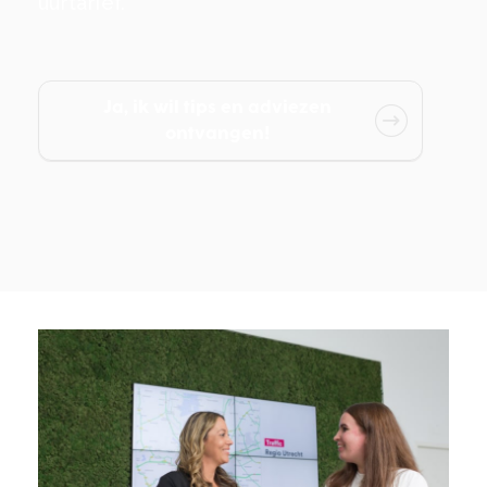
uurtarief.
Ja, ik wil tips en adviezen
ontvangen!